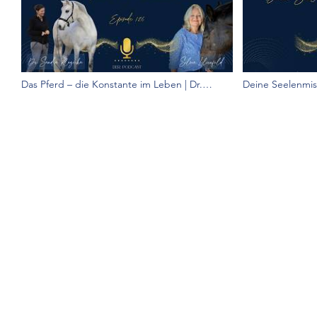
Das Pferd – die Konstante im Leben | Dr.
Deine Seelenmiss
Sandra Ruzicka und Silvia
Frederike Sophi
NEWSLETTE
AKT
ividus-thp.de