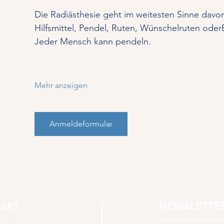
Die Radiästhesie geht im weitesten Sinne dav
Hilfsmittel, Pendel, Ruten, Wünschelruten ode
Jeder Mensch kann pendeln. 
Mehr anzeigen
Anmeldeformular
NEWSLETTE
AKT