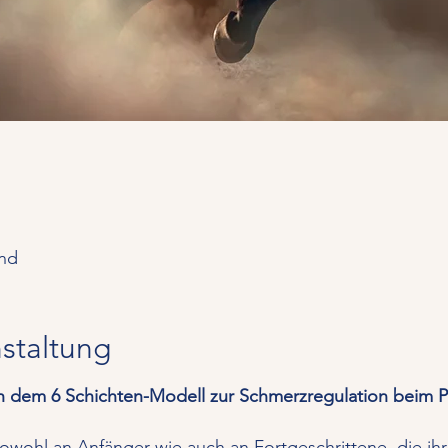
and
staltung
 dem 6 Schichten-Modell zur Schmerzregulation beim P
 sowohl an Anfänger wie auch an Fortgeschrittene, die ih